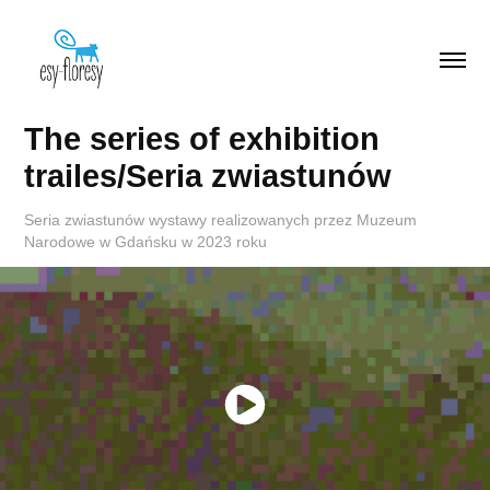
The series of exhibition 
trailes/Seria zwiastunów
Seria zwiastunów wystawy realizowanych przez Muzeum
Narodowe w Gdańsku w 2023 roku